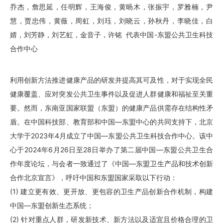
乔杰，詹思延，任明辉，
王海俊，
黄旸木，
张振宇，罗雅楠，尹
慧，贾忠伟，黄薇，周虹，
刘珏
，
刘晓云
，
孙秋丹，
李晓佳，
白
婧
，
刘芳静，
刘艺虹，金音子，许铭 代表中国-东盟公共卫生科技
合作中心
利用创新方法推进健康产品的研发并提高其可及性，对于实现全民
健康覆盖、应对突发公共卫生事件以及促进人群健康和福祉至关重
要。然而，东南亚国家联盟（东盟）的健康产品供需存在结构性矛
盾。在中国科技部、教育部和中国
—东盟中心的共同支持下，北京
大学于2023年4月成立了中国—东盟公共卫生科技合作中心。该中
心于2024年6月26日至28日举办了第二届中国—东盟公共卫生合
作年度论坛，与会者一致通过了《中国—东盟卫生产品和技术创新
合作北京宣言》，呼吁中国和东盟国家采取以下行动：
(1) 建立更有效、更开放、更包容的卫生产品创新合作机制，构建
中国—东盟创新生态系统；
(2) 针对重点人群，研发新技术、新方法以及适宜且价格合理的卫